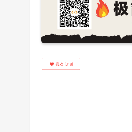
喜欢
(
318
)