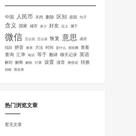
人民币
区别
中国
删除
关闭
原因
句子
含义
好友
国家
城市
属于
多少
定义
微信
意思
恢复
怎么说
怎么读
成语
拼音
方法
时间
查看
找回
换算
是什么
朋友圈
等于
英语
汇率
查询
翻译
聊天记录
电话
设置
转换
解封
解释
读音
身份证
解除
计算
转账
黑名单
热门浏览文章
暂无文章