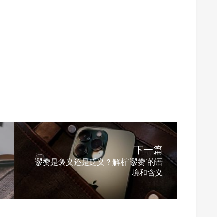
下一篇
谬赞是褒义还是贬义？解析‘谬赞’的语
境和含义