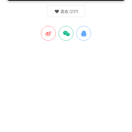
喜欢
(
237
)