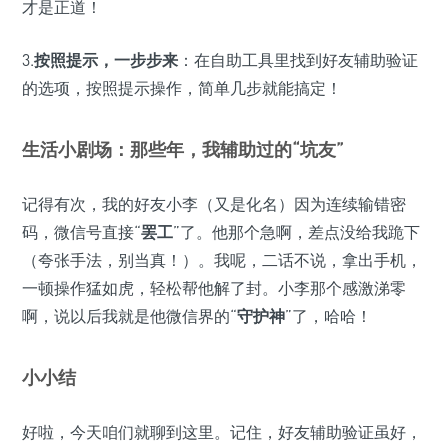
才是正道！
3.
按照提示，一步步来
：在自助工具里找到好友辅助验证
的选项，按照提示操作，简单几步就能搞定！
生活小剧场：那些年，我辅助过的“坑友”
记得有次，我的好友小李（又是化名）因为连续输错密
码，微信号直接“
罢工
”了。他那个急啊，差点没给我跪下
（夸张手法，别当真！）。我呢，二话不说，拿出手机，
一顿操作猛如虎，轻松帮他解了封。小李那个感激涕零
啊，说以后我就是他微信界的“
守护神
”了，哈哈！
小小结
好啦，今天咱们就聊到这里。记住，好友辅助验证虽好，