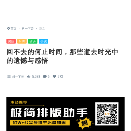
首页
›
科一下普
›
正文
感悟
时光
逝去
遗憾
回不去的何止时间，那些逝去时光中
的遗憾与感悟
5,538
293
科一下普
0