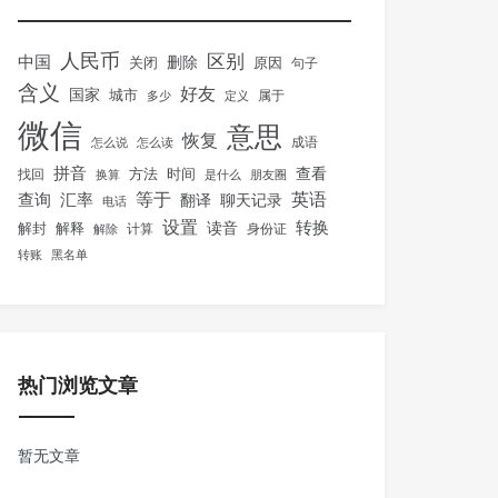
人民币
区别
中国
删除
关闭
原因
句子
含义
好友
国家
城市
属于
多少
定义
微信
意思
恢复
怎么说
怎么读
成语
拼音
方法
时间
查看
找回
换算
是什么
朋友圈
等于
英语
汇率
查询
翻译
聊天记录
电话
设置
转换
解封
解释
读音
身份证
解除
计算
转账
黑名单
热门浏览文章
暂无文章