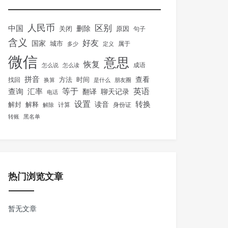
人民币
区别
中国
删除
关闭
原因
句子
含义
好友
国家
城市
属于
多少
定义
微信
意思
恢复
怎么说
怎么读
成语
拼音
方法
时间
查看
找回
换算
是什么
朋友圈
等于
英语
汇率
查询
翻译
聊天记录
电话
设置
转换
解封
解释
读音
身份证
解除
计算
转账
黑名单
热门浏览文章
暂无文章