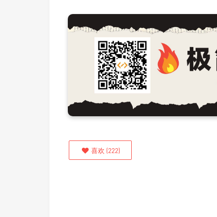
喜欢
(
222
)