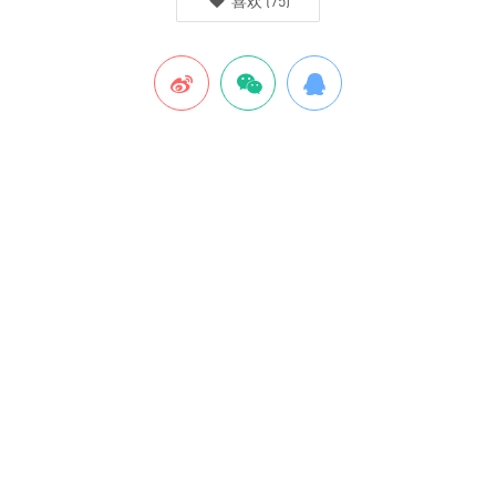
喜欢
(
75
)