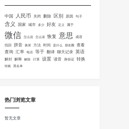
人民币
区别
中国
删除
关闭
原因
句子
含义
好友
国家
城市
属于
多少
定义
微信
意思
恢复
怎么说
怎么读
成语
拼音
方法
时间
查看
找回
换算
是什么
朋友圈
等于
英语
汇率
查询
翻译
聊天记录
电话
设置
转换
解封
解释
读音
身份证
解除
计算
转账
黑名单
热门浏览文章
暂无文章