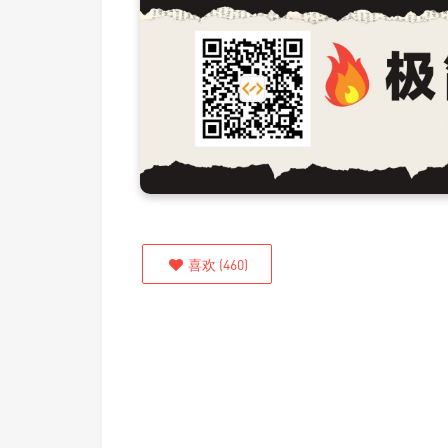
喜欢
(
460
)