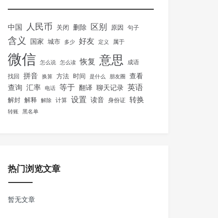
人民币
区别
中国
删除
关闭
原因
句子
含义
好友
国家
城市
属于
多少
定义
微信
意思
恢复
怎么说
怎么读
成语
拼音
方法
时间
查看
找回
换算
是什么
朋友圈
等于
英语
汇率
查询
翻译
聊天记录
电话
设置
转换
解封
解释
读音
身份证
解除
计算
转账
黑名单
热门浏览文章
暂无文章