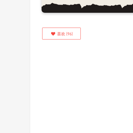
喜欢
(
96
)