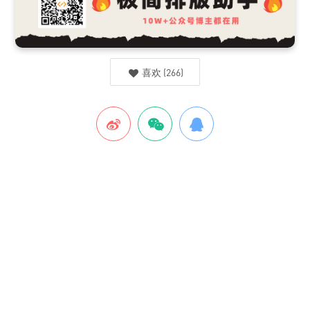
喜欢
(
266
)