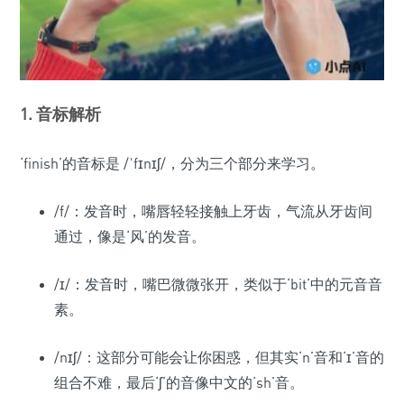
1. 音标解析
‘finish’的音标是 /ˈfɪnɪʃ/，分为三个部分来学习。
/f/：发音时，嘴唇轻轻接触上牙齿，气流从牙齿间
通过，像是‘风’的发音。
/ɪ/：发音时，嘴巴微微张开，类似于‘bit’中的元音音
素。
/nɪʃ/：这部分可能会让你困惑，但其实‘n’音和‘ɪ’音的
组合不难，最后‘ʃ’的音像中文的‘sh’音。