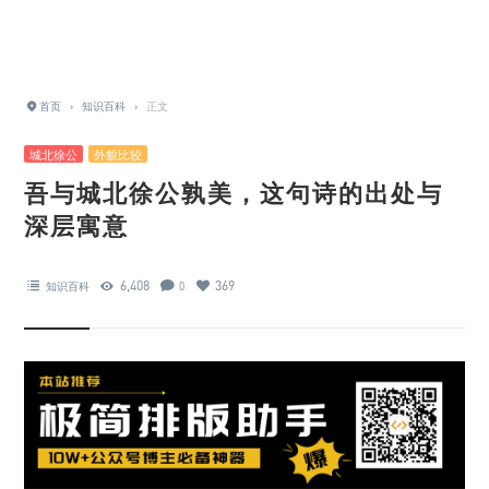
首页
›
知识百科
›
正文
城北徐公
外貌比较
吾与城北徐公孰美，这句诗的出处与
深层寓意
6,408
369
知识百科
0