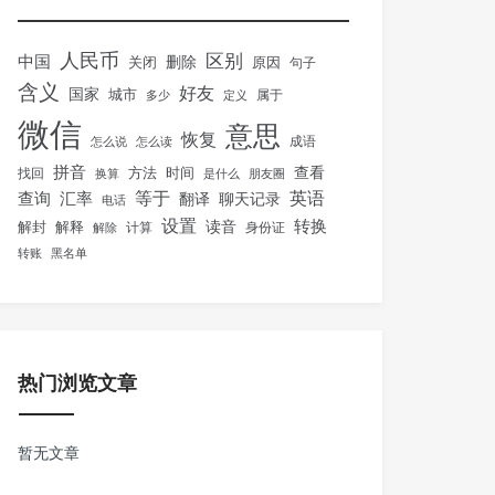
人民币
区别
中国
删除
关闭
原因
句子
含义
好友
国家
城市
属于
多少
定义
微信
意思
恢复
怎么说
怎么读
成语
拼音
方法
时间
查看
找回
换算
是什么
朋友圈
等于
英语
汇率
查询
翻译
聊天记录
电话
设置
转换
解封
解释
读音
身份证
解除
计算
转账
黑名单
热门浏览文章
暂无文章