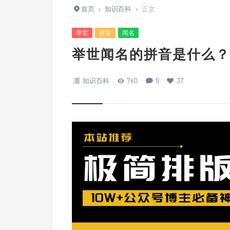
首页
›
知识百科
›
正文
举世
拼音
闻名
举世闻名的拼音是什么？
知识百科
760
0
37