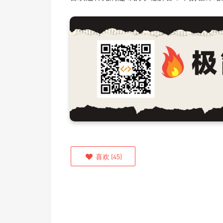
喜欢
(
45
)