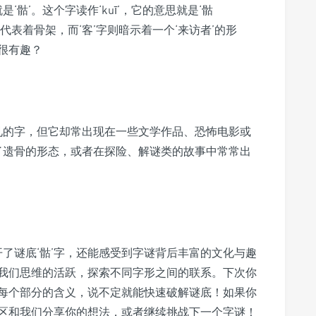
‘骷’。这个字读作‘kuī’，它的意思就是‘骷
骨’字代表着骨架，而‘客’字则暗示着一个‘来访者’的形
很有趣？
常见的字，但它却常出现在一些文学作品、恐怖电影或
述了遗骨的形态，或者在探险、解谜类的故事中常常出
开了谜底‘骷’字，还能感受到字谜背后丰富的文化与趣
我们思维的活跃，探索不同字形之间的联系。下次你
每个部分的含义，说不定就能快速破解谜底！如果你
区和我们分享你的想法，或者继续挑战下一个字谜！