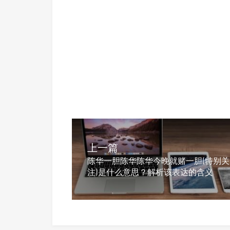
上一篇
陈华一胆陈华陈华今晚就赌一胆(特别关
注)是什么意思？解析该表达的含义