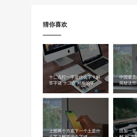
猜你喜欢
十二点打一字是什么字？解
中国最贵
答字谜‘十二点’对应的字
揭秘这些
上面两个方底下一个土是什
田加一笔
么字？解答这个字谜
解‘田’