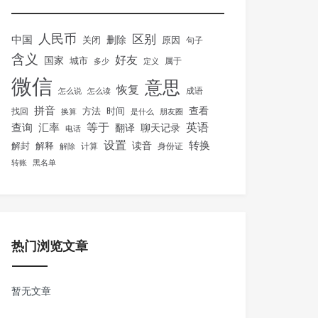
人民币
区别
中国
删除
关闭
原因
句子
含义
好友
国家
城市
属于
多少
定义
微信
意思
恢复
怎么说
怎么读
成语
拼音
方法
时间
查看
找回
换算
是什么
朋友圈
等于
英语
汇率
查询
翻译
聊天记录
电话
设置
转换
解封
解释
读音
身份证
解除
计算
转账
黑名单
热门浏览文章
暂无文章