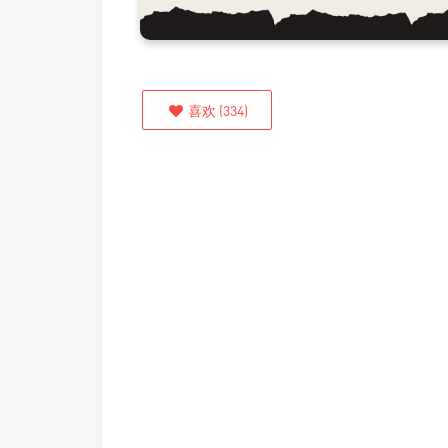
喜欢
(
334
)