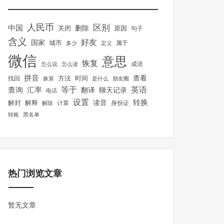
人民币
区别
中国
删除
关闭
原因
句子
含义
好友
国家
城市
属于
多少
定义
微信
意思
恢复
怎么说
怎么读
成语
拼音
方法
时间
查看
找回
换算
是什么
朋友圈
等于
英语
汇率
查询
翻译
聊天记录
电话
设置
转换
解封
解释
读音
身份证
解除
计算
转账
黑名单
热门浏览文章
暂无文章