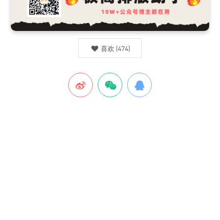
喜欢
(
474
)