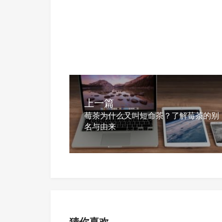
上一篇
莓茶为什么又叫短命茶？了解莓茶的别
名与由来
猜你喜欢