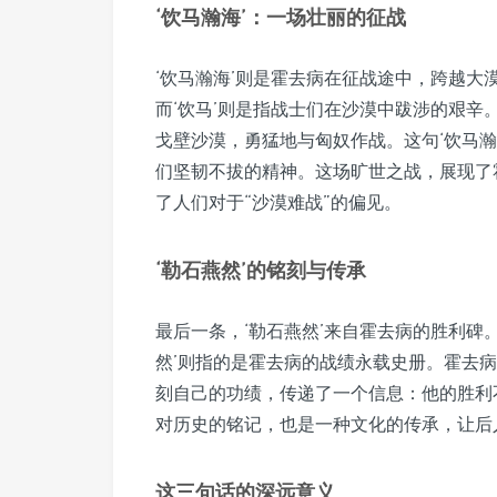
‘饮马瀚海’：一场壮丽的征战
‘饮马瀚海’则是霍去病在征战途中，跨越大
而‘饮马’则是指战士们在沙漠中跋涉的艰
戈壁沙漠，勇猛地与匈奴作战。这句‘饮马
们坚韧不拔的精神。这场旷世之战，展现了
了人们对于“沙漠难战”的偏见。
‘勒石燕然’的铭刻与传承
最后一条，‘勒石燕然’来自霍去病的胜利碑。
然’则指的是霍去病的战绩永载史册。霍去
刻自己的功绩，传递了一个信息：他的胜利
对历史的铭记，也是一种文化的传承，让后
这三句话的深远意义