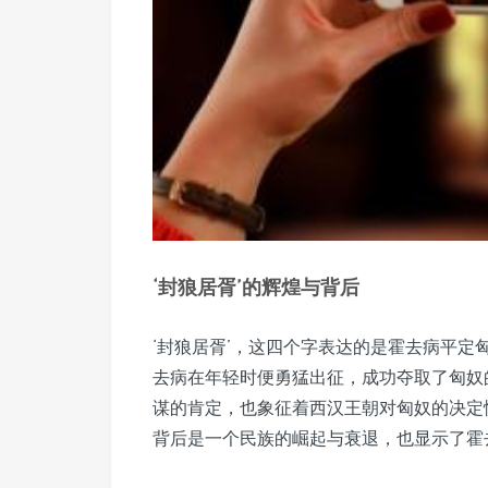
‘封狼居胥’的辉煌与背后
‘封狼居胥’，这四个字表达的是霍去病平定
去病在年轻时便勇猛出征，成功夺取了匈奴
谋的肯定，也象征着西汉王朝对匈奴的决定
背后是一个民族的崛起与衰退，也显示了霍