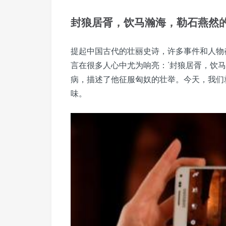
封狼居胥
，
饮马瀚海
，
勒石燕然
提起中国古代的壮丽史诗，许多事件和人物
言在很多人心中尤为响亮：‘封狼居胥，饮
病，描述了他征服匈奴的壮举。今天，我们
味。