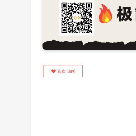
喜欢
(
389
)