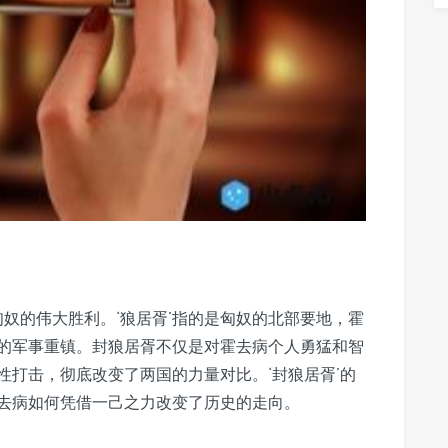
匈奴的伟大胜利。‘狼居胥’指的是匈奴的北部要地，霍
的军事重镇。封狼居胥不仅是对霍去病个人勇猛和智
性打击，彻底改变了两国的力量对比。‘封狼居胥’的
去病如何凭借一己之力改变了历史的走向。