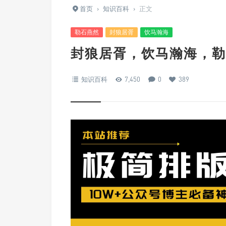
首页
›
知识百科
›
正文
勒石燕然
封狼居胥
饮马瀚海
封狼居胥，饮马瀚海，勒
知识百科
7,450
0
389