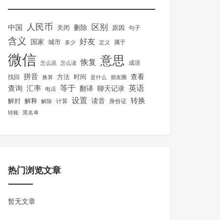
人民币
区别
中国
删除
关闭
原因
句子
含义
好友
国家
城市
属于
多少
定义
微信
意思
恢复
怎么说
怎么读
成语
拼音
方法
时间
查看
找回
换算
是什么
朋友圈
等于
英语
汇率
查询
翻译
聊天记录
电话
设置
转换
解封
解释
读音
身份证
解除
计算
转账
黑名单
热门浏览文章
暂无文章