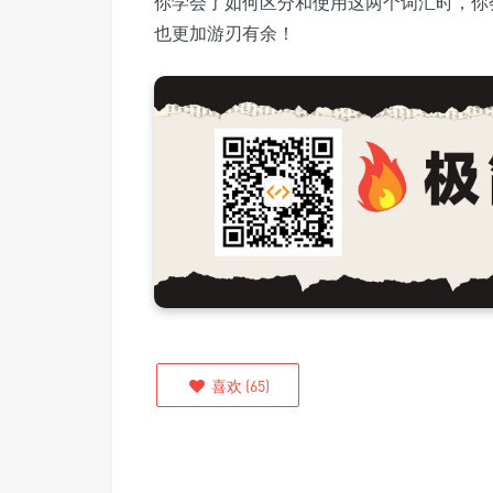
你学会了如何区分和使用这两个词汇时，你
也更加游刃有余！
喜欢
(
65
)