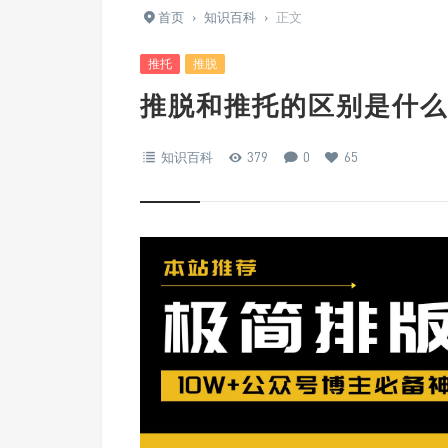
首页
›
知识百科
›
正文
推托
推脱
推脱和推托的区别是什么？
知识百科
379
0
65