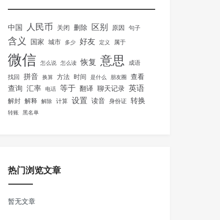
人民币
区别
中国
删除
关闭
原因
句子
含义
好友
国家
城市
属于
多少
定义
微信
意思
恢复
怎么说
怎么读
成语
拼音
方法
时间
查看
找回
换算
是什么
朋友圈
等于
英语
汇率
查询
翻译
聊天记录
电话
设置
转换
解封
解释
读音
身份证
解除
计算
转账
黑名单
热门浏览文章
暂无文章