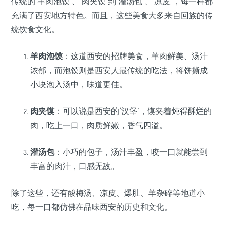
传统的‘羊肉泡馍’、‘肉夹馍’到‘灌汤包’、‘凉皮’，每一样都
充满了西安地方特色。而且，这些美食大多来自回族的传
统饮食文化。
羊肉泡馍
：这道西安的招牌美食，羊肉鲜美、汤汁
浓郁，而泡馍则是西安人最传统的吃法，将饼撕成
小块泡入汤中，味道更佳。
肉夹馍
：可以说是西安的‘汉堡’，馍夹着炖得酥烂的
肉，吃上一口，肉质鲜嫩，香气四溢。
灌汤包
：小巧的包子，汤汁丰盈，咬一口就能尝到
丰富的肉汁，口感无敌。
除了这些，还有酸梅汤、凉皮、爆肚、羊杂碎等地道小
吃，每一口都仿佛在品味西安的历史和文化。