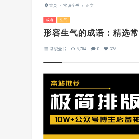
首页
›
常识全书
›
正文
成语
生气
形容生气的成语：精选常
常识全书
5,704
0
326