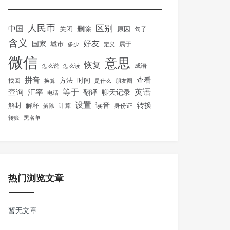
人民币
区别
中国
删除
关闭
原因
句子
含义
好友
国家
城市
属于
多少
定义
微信
意思
恢复
怎么说
怎么读
成语
拼音
方法
时间
查看
找回
换算
是什么
朋友圈
等于
英语
汇率
查询
翻译
聊天记录
电话
设置
转换
解封
解释
读音
身份证
解除
计算
转账
黑名单
热门浏览文章
暂无文章