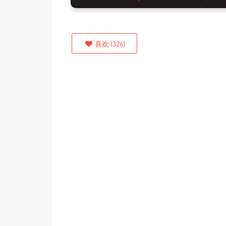
喜欢
(
326
)