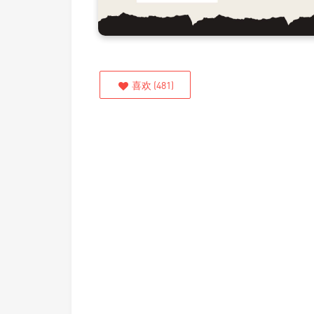
喜欢
(
481
)