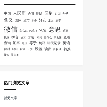
人民币
区别
中国
删除
关闭
原因
句子
含义
好友
国家
城市
属于
多少
定义
微信
意思
恢复
怎么说
怎么读
成语
拼音
方法
时间
查看
找回
换算
是什么
朋友圈
等于
英语
汇率
查询
翻译
聊天记录
电话
设置
转换
解封
解释
读音
身份证
解除
计算
转账
黑名单
热门浏览文章
暂无文章