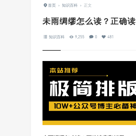
首页
›
知识百科
›
正文
未雨绸缪怎么读？正确读
知识百科
9,255
0
481