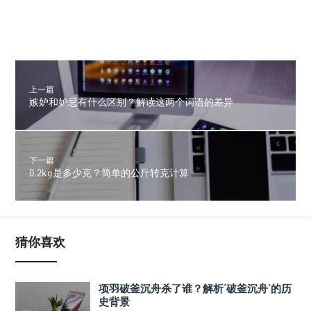
上一篇
嫉妒和妒忌有什么区别？解读这两个词语的差异
下一篇
0.2kg是多少克？简单的公斤转克计算
猜你喜欢
项羽破釜沉舟杀了谁？解析‘破釜沉舟’的历
史背景