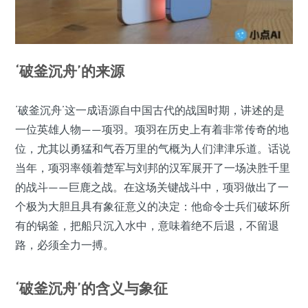
‘破釜沉舟’的来源
‘破釜沉舟’这一成语源自中国古代的战国时期，讲述的是
一位英雄人物——项羽。项羽在历史上有着非常传奇的地
位，尤其以勇猛和气吞万里的气概为人们津津乐道。话说
当年，项羽率领着楚军与刘邦的汉军展开了一场决胜千里
的战斗——巨鹿之战。在这场关键战斗中，项羽做出了一
个极为大胆且具有象征意义的决定：他命令士兵们破坏所
有的锅釜，把船只沉入水中，意味着绝不后退，不留退
路，必须全力一搏。
‘破釜沉舟’的含义与象征