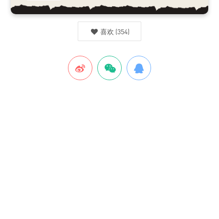
喜欢
(
354
)