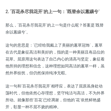
2. ‘百花杀尽我花开’的上一句：‘既替余以蕙纕兮’
那么，‘百花杀尽我花开’的上一句是什么呢？答案是‘既替
余以蕙纕兮’。
这句的意思是：‘已经给我戴上了美丽的蕙草冠饰’，蕙草
在古代是象征高洁和美好的，指的是一种美丽且有品位的
花草。屈原用这句表达了自己内心的清高与坚定，象征着
他所持的理想和信念，这种理想如同高洁的蕙草一样，虽
然外界纷扰，但仍然保持纯净无暇。
这一句和‘百花杀尽我花开’相呼应，表达了屈原虽身处动
荡时代，但他依然心存理想，坚守纯洁与高洁，不为外界
所动。就像那些‘百花’已经凋谢，但他的‘花’依然鲜艳盛
开，彰显一种不屈不挠的精神。