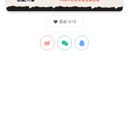
喜欢
(
413
)