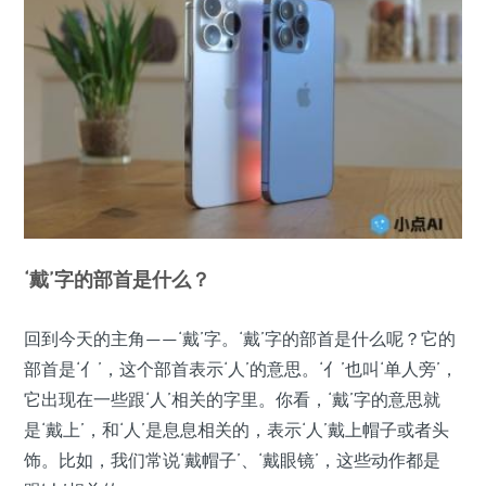
‘戴’字的部首是什么？
回到今天的主角——‘戴’字。‘戴’字的部首是什么呢？它的
部首是‘亻’，这个部首表示‘人’的意思。‘亻’也叫‘单人旁’，
它出现在一些跟‘人’相关的字里。你看，‘戴’字的意思就
是‘戴上’，和‘人’是息息相关的，表示‘人’戴上帽子或者头
饰。比如，我们常说‘戴帽子’、‘戴眼镜’，这些动作都是