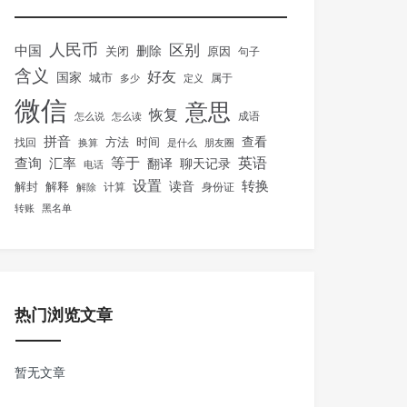
人民币
区别
中国
删除
关闭
原因
句子
含义
好友
国家
城市
属于
多少
定义
微信
意思
恢复
怎么说
怎么读
成语
拼音
方法
时间
查看
找回
换算
是什么
朋友圈
等于
英语
汇率
查询
翻译
聊天记录
电话
设置
转换
解封
解释
读音
身份证
解除
计算
转账
黑名单
热门浏览文章
暂无文章