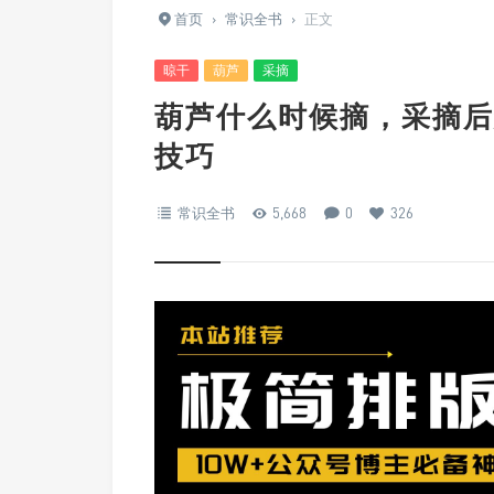
首页
›
常识全书
›
正文
晾干
葫芦
采摘
葫芦什么时候摘，采摘后
技巧
常识全书
5,668
0
326