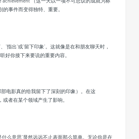
credible achievement’（这一天以一项不可思议的成就为标
个特别的事件而变得独特、重要。
意’、‘指出’或‘留下印象’。这就像是在和朋友聊天时，
提醒对方听好你接下来要说的重要内容。
rk on me’（那部电影真的给我留下了深刻的印象）。在这
象，或者在某个领域产生了影响。
k是什么意思’显然远远不止表面那么简单。无论你是在