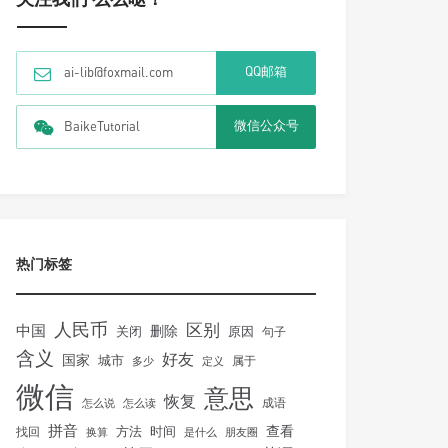
QQ邮箱
ai-lib@foxmail.com
微信公众号
BaikeTutorial
热门标签
人民币
区别
中国
删除
关闭
原因
句子
含义
好友
国家
城市
属于
多少
定义
微信
意思
恢复
怎么说
怎么读
成语
拼音
方法
时间
查看
找回
换算
是什么
朋友圈