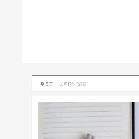
首页
›
文章标签 "魍魉"