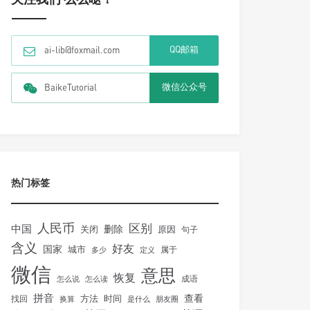
QQ邮箱
ai-lib@foxmail.com
微信公众号
BaikeTutorial
热门标签
人民币
区别
中国
删除
关闭
原因
句子
含义
好友
国家
城市
属于
多少
定义
微信
意思
恢复
怎么说
怎么读
成语
拼音
方法
时间
查看
找回
换算
是什么
朋友圈