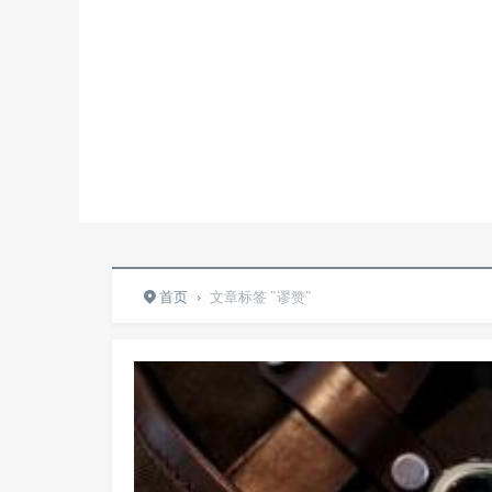
首页
›
文章标签 "谬赞"