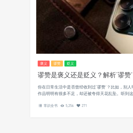
褒义
谬赞
贬义
谬赞是褒义还是贬义？解析‘谬赞
你在日常生活中是否曾经收到过‘谬赞’？比如，别
作品明明有很多不足，却还被夸得天花乱坠。听到这
常识全书
5,256
271