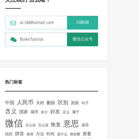
QQ邮箱
ai-lib@foxmail.com
微信公众号
BaikeTutorial
热门标签
人民币
区别
中国
删除
关闭
原因
句子
含义
好友
国家
城市
属于
多少
定义
微信
意思
恢复
怎么说
怎么读
成语
拼音
方法
时间
查看
找回
换算
是什么
朋友圈