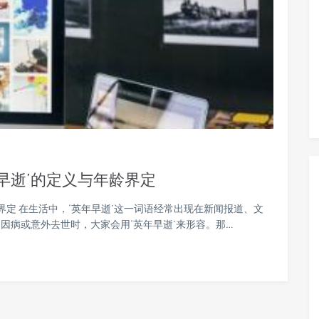
早逝’的定义与年龄界定
界定 在生活中，‘英年早逝’这一词语经常出现在新闻报道、文
因病或意外去世时，大家会用‘英年早逝’来形容。那…