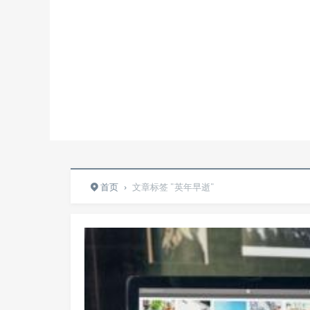
首页
›
文章标签 "英年早逝"