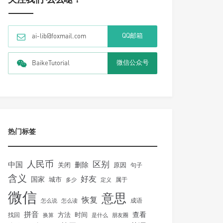
QQ邮箱
ai-lib@foxmail.com
微信公众号
BaikeTutorial
热门标签
人民币
区别
中国
删除
关闭
原因
句子
含义
好友
国家
城市
属于
多少
定义
微信
意思
恢复
怎么说
怎么读
成语
拼音
方法
时间
查看
找回
换算
是什么
朋友圈