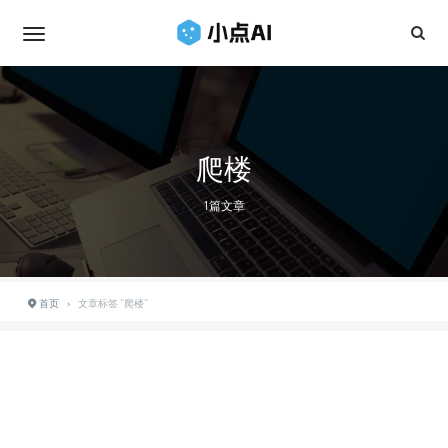
爬楼
1篇文章
首页
›
文章标签 "爬楼"