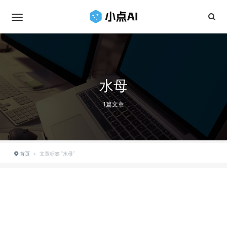
水母
1篇文章
首页
›
文章标签 "水母"