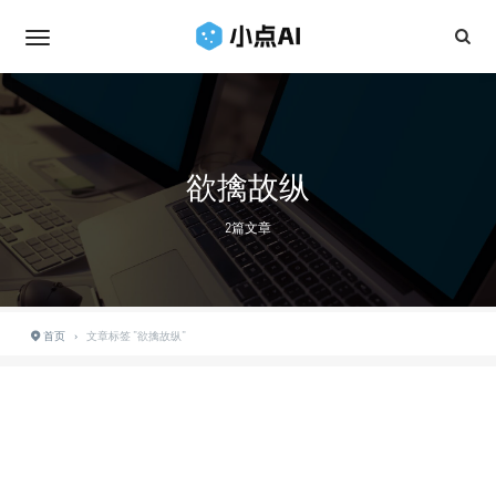
欲擒故纵
2篇文章
首页
›
文章标签 "欲擒故纵"