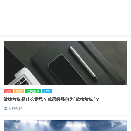
意思
成语
欲擒故纵
解释
欲擒故纵是什么意思？成语解释何为“欲擒故纵”？
百科教程