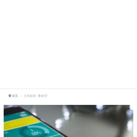
首页
›
文章标签 "桑坡货"