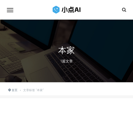
本家
1篇文章
首页
›
文章标签 "本家"