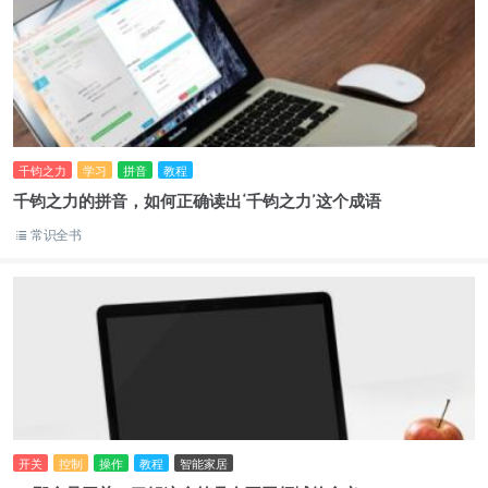
千钧之力
学习
拼音
教程
千钧之力的拼音，如何正确读出‘千钧之力’这个成语
常识全书
开关
控制
操作
教程
智能家居