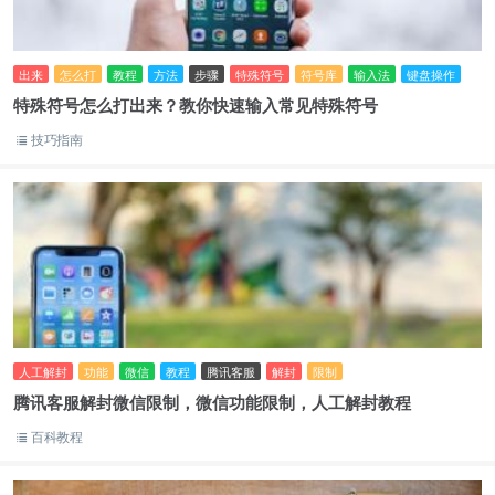
出来
怎么打
教程
方法
步骤
特殊符号
符号库
输入法
键盘操作
特殊符号怎么打出来？教你快速输入常见特殊符号
技巧指南
人工解封
功能
微信
教程
腾讯客服
解封
限制
腾讯客服解封微信限制，微信功能限制，人工解封教程
百科教程