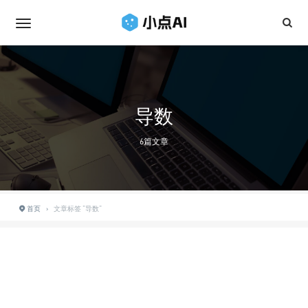
导数
6篇文章
首页
›
文章标签 "导数"