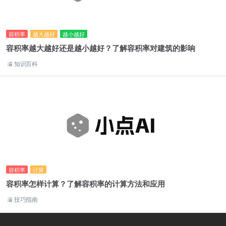
容积率
越大越好
越小越好
容积率越大越好还是越小越好？了解容积率对建筑的影响
知识百科
容积率
计算
容积率怎样计算？了解容积率的计算方法和应用
技巧指南