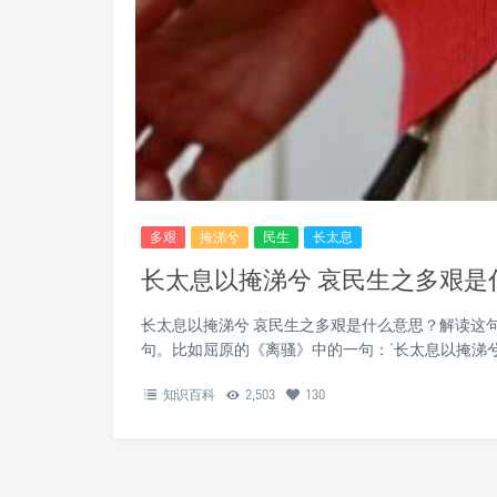
多艰
掩涕兮
民生
长太息
长太息以掩涕兮 哀民生之多艰
长太息以掩涕兮 哀民生之多艰是什么意思？解读这
句。比如屈原的《离骚》中的一句：‘长太息以掩涕兮
知识百科
2,503
130