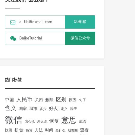
QQ邮箱
ai-lib@foxmail.com
微信公众号
BaikeTutorial
热门标签
人民币
区别
中国
删除
关闭
原因
句子
含义
好友
国家
城市
属于
多少
定义
微信
意思
恢复
怎么说
怎么读
成语
拼音
方法
时间
查看
找回
换算
是什么
朋友圈