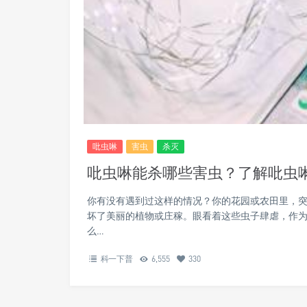
吡虫啉
害虫
杀灭
吡虫啉能杀哪些害虫？了解吡虫
你有没有遇到过这样的情况？你的花园或农田里，
坏了美丽的植物或庄稼。眼看着这些虫子肆虐，作
么…
科一下普
6,555
330