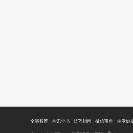
全能智库
常识全书
技巧指南
微信宝典
生活妙