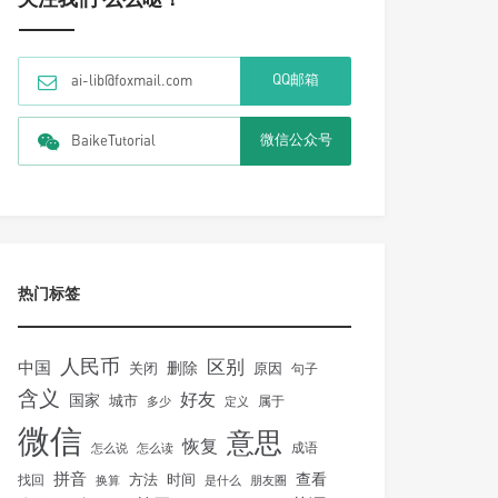
QQ邮箱
ai-lib@foxmail.com
微信公众号
BaikeTutorial
热门标签
人民币
区别
中国
删除
关闭
原因
句子
含义
好友
国家
城市
属于
多少
定义
微信
意思
恢复
怎么说
怎么读
成语
拼音
方法
时间
查看
找回
换算
是什么
朋友圈