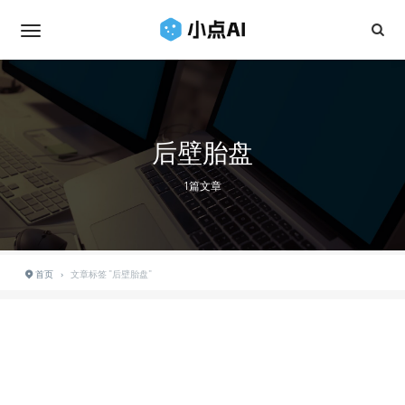
后壁胎盘
1篇文章
首页
›
文章标签 "后壁胎盘"