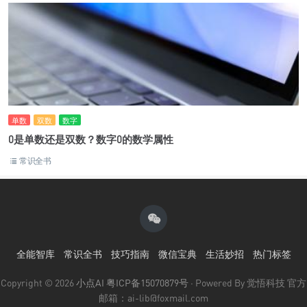
单数
双数
数字
0是单数还是双数？数字0的数学属性
常识全书
全能智库
常识全书
技巧指南
微信宝典
生活妙招
热门标签
Copyright © 2026
小点AI
粤ICP备15070879号
· Powered By 觉悟科技 官方
邮箱：ai-lib@foxmail.com