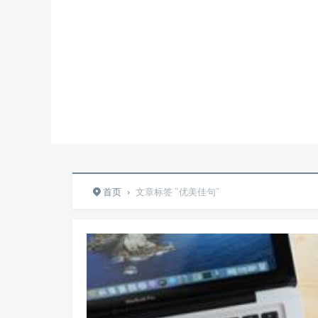
首页
›
文章标签 "优美佳句"