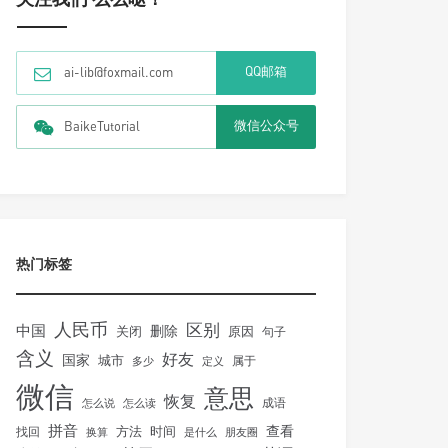
QQ邮箱
ai-lib@foxmail.com
微信公众号
BaikeTutorial
热门标签
人民币
区别
中国
删除
关闭
原因
句子
含义
好友
国家
城市
属于
多少
定义
微信
意思
恢复
怎么说
怎么读
成语
拼音
方法
时间
查看
找回
换算
是什么
朋友圈