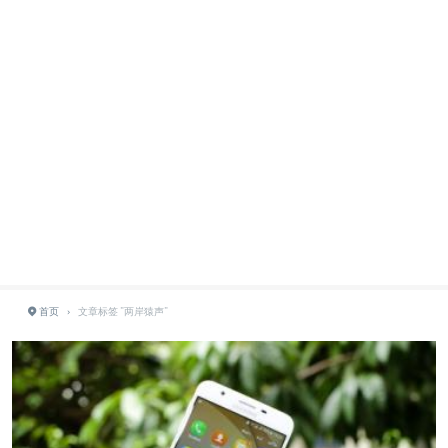
首页
›
文章标签 "两岸猿声"