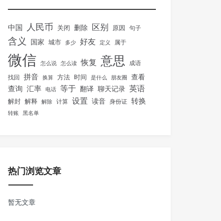
人民币
区别
中国
删除
关闭
原因
句子
含义
好友
国家
城市
属于
多少
定义
微信
意思
恢复
怎么说
怎么读
成语
拼音
方法
时间
查看
找回
换算
是什么
朋友圈
等于
英语
汇率
查询
翻译
聊天记录
电话
设置
转换
解封
解释
读音
身份证
解除
计算
转账
黑名单
热门浏览文章
暂无文章