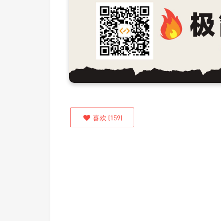
喜欢
(
159
)