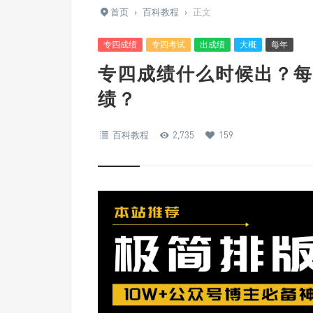
首页
›
百科教程
›
正文
专四成绩
专四考试
出成绩
大概
每年
专四成绩什么时候出？每
绩？
百科教程
2,735
159