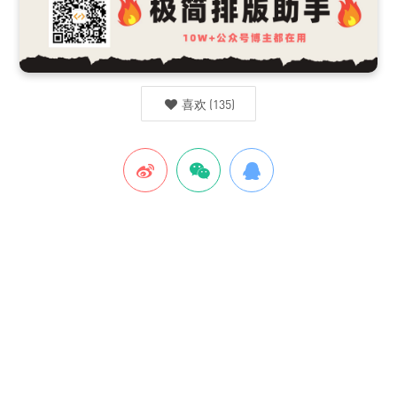
喜欢
(
135
)