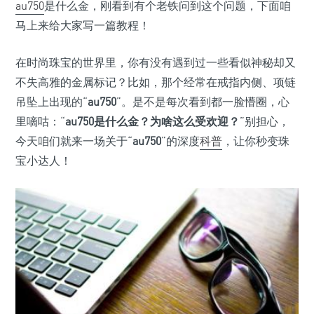
au750
是什么金，刚看到有个老铁问到这个问题，下面咱
马上来给大家写一篇教程！
在时尚珠宝的世界里，你有没有遇到过一些看似神秘却又
不失高雅的金属标记？比如，那个经常在戒指内侧、项链
吊坠上出现的“
au750
”。是不是每次看到都一脸懵圈，心
里嘀咕：“
au750是什么金？为啥这么受欢迎？
”别担心，
今天咱们就来一场关于“
au750
”的深度
科普
，让你秒变珠
宝小达人！