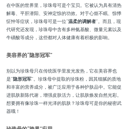
在中医的世界里，珍珠母可是个宝贝。它被认为具有清热
解毒、平肝潜阳、安神定惊的功效。对于心烦不眠、惊悸
怔忡等症状，珍珠母可是一位“
温柔的调解者
”。而且，现
代研究还发现，珍珠母中含有多种氨基酸、微量元素以及
牛磺酸等成分，这些都对人体健康有着积极的影响。
美容界的“隐形冠军”
别以为珍珠母只在传统医学里发光发热，它在美容界也
是“
隐形冠军
”。珍珠母中提取的珍珠粉，因其细腻的质地
和丰富的营养成分，被广泛应用于各种护肤品中。它能促
进肌肤新陈代谢，增强皮肤活力，让肌肤焕发自然光彩。
想要拥有像珍珠一样光泽的肌肤？珍珠母可是你的秘密武
器哦！
珍珠母的“跨界”应用