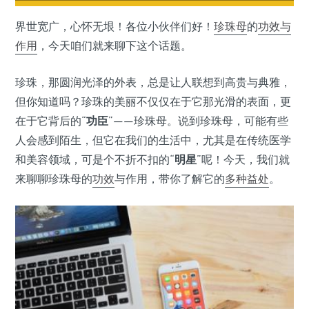
界世宽广，心怀无垠！各位小伙伴们好！
珍珠母
的
功效与
作用
，今天咱们就来聊下这个话题。
珍珠，那圆润光泽的外表，总是让人联想到高贵与典雅，
但你知道吗？珍珠的美丽不仅仅在于它那光滑的表面，更
在于它背后的“
功臣
”——珍珠母。说到珍珠母，可能有些
人会感到陌生，但它在我们的生活中，尤其是在传统医学
和美容领域，可是个不折不扣的“
明星
”呢！今天，我们就
来聊聊珍珠母的
功效
与作用，带你了解它的
多种益处
。